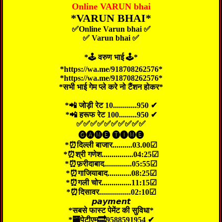
Online VARUN bhai
*VARUN BHAI*
✅Online Varun bhai ✅
✅ Varun bhai ✅
*🕹 वरुण भाई 🕹️*
*https://wa.me/918708262576*
*https://wa.me/918708262576*
*सभी भाई गेम प्ले करे नो टैंशन होकर*
*📲 जोड़ी रेट 10............950 ✔
*📲 हरूफ रेट 100.........950 ✔
✅✅✅✅✅✅✅✅✅✅
🅖🅐🅜🅔 🅣🅘🅜🅔
*⏰दिल्ली बाजार..........03.00☑
*⏰श्री गणेश................04:25☑
*⏰फ़रीदाबाद..............05:55☑
*⏰गाजियाबाद............08:25☑
*⏰गली चोर...............11:15☑
*⏰दिसावर................02:10☑
𝙥𝙖𝙮𝙢𝙚𝙣𝙩
*सबसे फास्ट पेमेंट की सुविधा*
*🏧पेटीएम🔜9588591954 ✔