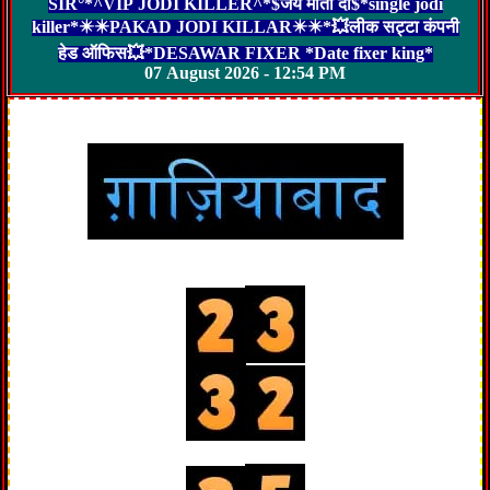
SIR°*^VIP JODI KILLER^*$जय माता दी$*single jodi
killer*✴️✴️PAKAD JODI KILLAR✴️✴️*💥लीक सट्टा कंपनी
हेड ऑफिस💥*DESAWAR FIXER *Date fixer king*
07 August 2026 - 12:54 PM