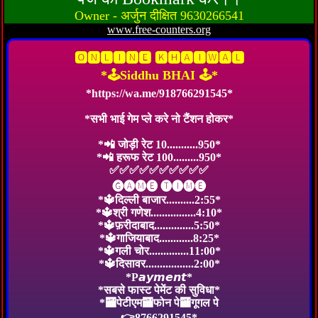
Owner - अर्जुन दीक्षित 9630266541
www.free-counters.org
🅾🅽🅻🅸🅽🅴 🅺🅷🅰🅸🆆🅰🅻
*🕹Siddhu BHAI 🕹️*
*https://wa.me/918766291545*
*सभी भाई गेम प्ले करे नो टैंशन होकर*
*📲 जोड़ी रेट 10...........950*
*📲 हरूफ रेट 100.........950*
✅✅✅✅✅✅✅✅✅✅
🅖🅐🅜🅔 🅣🅘🅜🅔
*🔱दिल्ली बाजार..........2:55*
*🔱श्री गणेश................4:10*
*🔱फ़रीदाबाद..............5:50*
*🔱गाजियाबाद............8:25*
*🔱गली चोर..............11:00*
*🔱दिसावर.................2:00*
*P𝙖𝙮𝙢𝙚𝙣𝙩*
*सबसे फास्ट पेमेंट की सुविधा*
*🏧पेटीएम🏧फोन पे🏧गूगल पे
👉8766291545*