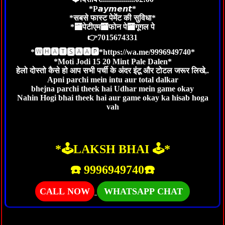
*P𝙖𝙮𝙢𝙚𝙣𝙩*
*सबसे फास्ट पेमेंट की सुविधा*
*🏧पेटीएम🏧फोन पे🏧गूगल पे
👉7015674331
*🆆🅷🅰🆃🆂🅰🅰🅿*https://wa.me/9996949740*
*Moti Jodi 15 20 Mint Pale Dalen*
हेलो दोस्तो कैसे हो आप सभी पर्ची के अंदर इंटू और टोटल जरूर लिखे,.
Apni parchi mein intu aur total dalkar
bhejna parchi theek hai Udhar mein game okay
Nahin Hogi bhai theek hai aur game okay ka hisab hoga
vah
*🕹LAKSH BHAI 🕹️*
☎️ 9996949740☎️
CALL NOW
WHATSAPP CHAT