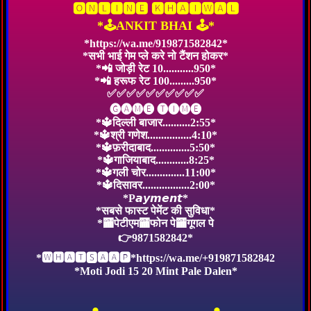
🅾🅽🅻🅸🅽🅴 🅺🅷🅰🅸🆆🅰🅻
*🕹ANKIT BHAI 🕹️*
*https://wa.me/919871582842*
*सभी भाई गेम प्ले करे नो टैंशन होकर*
*📲 जोड़ी रेट 10...........950*
*📲 हरूफ रेट 100.........950*
✅✅✅✅✅✅✅✅✅✅
🅖🅐🅜🅔 🅣🅘🅜🅔
*🔱दिल्ली बाजार..........2:55*
*🔱श्री गणेश................4:10*
*🔱फ़रीदाबाद..............5:50*
*🔱गाजियाबाद............8:25*
*🔱गली चोर..............11:00*
*🔱दिसावर.................2:00*
*P𝙖𝙮𝙢𝙚𝙣𝙩*
*सबसे फास्ट पेमेंट की सुविधा*
*🏧पेटीएम🏧फोन पे🏧गूगल पे
👉9871582842*
*🆆🅷🅰🆃🆂🅰🅰🅿*https://wa.me/+919871582842
*Moti Jodi 15 20 Mint Pale Dalen*