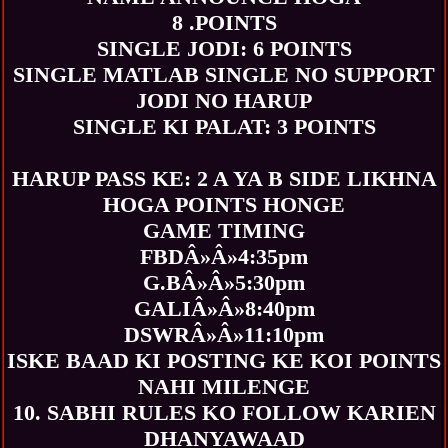
8 .POINTS
SINGLE JODI: 6 POINTS
SINGLE MATLAB SINGLE NO SUPPORT
JODI NO HARUP
SINGLE KI PALAT: 3 POINTS
HARUP PASS KE: 2 A YA B SIDE LIKHNA
HOGA POINTS HONGE
GAME TIMING
FBDÂ»Â»4:35pm
G.BÂ»Â»5:30pm
GALIÂ»Â»8:40pm
DSWRÂ»Â»11:10pm
ISKE BAAD KI POSTING KE KOI POINTS
NAHI MILENGE
10. SABHI RULES KO FOLLOW KARIEN
DHANYAWAAD