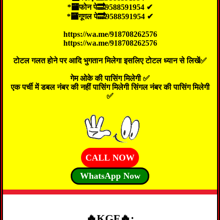
*🏧फोन पे🔜9588591954 ✔
*🏧गूगल पे🔜9588591954 ✔
https://wa.me/918708262576
https://wa.me/918708262576
टोटल गलत होने पर आदि भुगतान मिलेगा इसलिए टोटल ध्यान से लिखें✅
गेम ओके की पासिंग मिलेगी ✅
एक पर्ची में डबल नंबर की नहीं पासिंग मिलेगी सिंगल नंबर की पासिंग मिलेगी
✅
CALL NOW
WhatsApp Now
🔥KGF🔥: