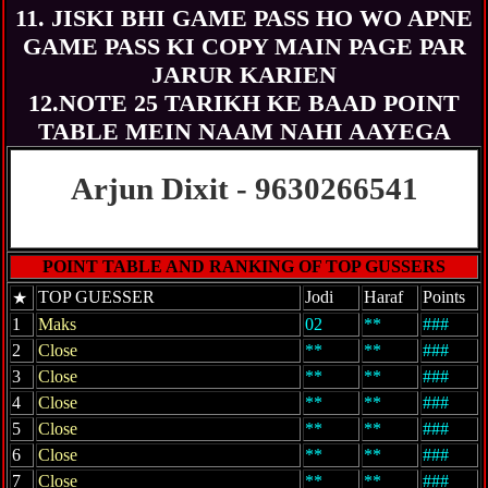
11. JISKI BHI GAME PASS HO WO APNE
GAME PASS KI COPY MAIN PAGE PAR
JARUR KARIEN
12.NOTE 25 TARIKH KE BAAD POINT
TABLE MEIN NAAM NAHI AAYEGA
Arjun Dixit - 9630266541
www.Black-SattaMatkaa.com
POINT TABLE AND RANKING OF TOP GUSSERS
TOP GUESSER
Jodi
Haraf
Points
★
1
Maks
02
**
###
2
Close
**
**
###
3
Close
**
**
###
4
Close
**
**
###
5
Close
**
**
###
6
Close
**
**
###
7
Close
**
**
###