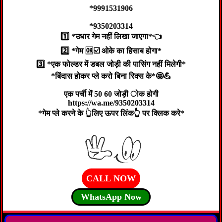
*9991531906
*9350203314
1️⃣ *उधार गेम नहीं लिखा जाएगा*👈
2️⃣ *गेम 🆗☑️ ओके का हिसाब होगा*
3️⃣ *एक फोल्डर में डबल जोड़ी की पासिंग नहीं मिलेगी*
*बिंदास होकर प्ले करो बिना रिक्स के*🤩💪
एक पर्ची में 50 60 जोड़ी ोक होगी
https://wa.me/9350203314
*गेम प्ले करने के 👆लिए ऊपर लिंक👆 पर क्लिक करे*
CALL NOW
WhatsApp Now