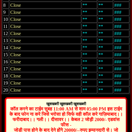
8
Close
**
**
###
9
Close
**
**
###
10
Close
**
**
###
11
Close
**
**
###
12
Close
**
**
###
13
Close
**
**
###
14
Close
**
**
###
15
Close
**
**
###
16
Close
**
**
###
17
Close
**
**
###
18
Close
**
**
###
19
Close
**
**
###
20
Close
**
**
###
खुशखबरी खुशखबरी खुशखबरी
कॉल करने का टाईम सुबह 11:00 AM से शाम 05:00 PM इस टाईम
के बाद फोन ना करे जिसे भरोसा हो सिर्फ वही कॉल करे गाज़ियाबाद।।
फरीदाबाद।। गली।। दीसावर।। केबल 2 जोड़ी 2000/- एडवांस
फीस -
जोड़ी पास होने के बाद देने होंगे 20000/--रुपए इम्मानदारी से। जो