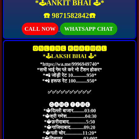
*🕹ANKIT BHAI 🕹️*
☎️ 9871582842☎️
CALL NOW
WHATSAPP CHAT
🅾🅽🅻🅸🅽🅴 🅺🅷🅰🅸🆆🅰🅻
*🕹LAKSH BHAI 🕹️*
*https://wa.me/9996949740*
*सभी भाई गेम प्ले करे नो टैंशन होकर*
*📲 जोड़ी रेट 10...........950*
*📲 हरूफ रेट 100.........950*
✅✅✅✅✅✅✅✅✅✅
🅖🅐🅜🅔 🅣🅘🅜🅔
*🔱दिल्ली बाजार.........03:00
*🔱श्री गणेश...............04:30
*🔱फ़रीदाबाद..............5:50
*🔱गाजियाबाद...........09:20
*🔱गली चोर..............11:20*
*🔱दिसावर.................02:00*