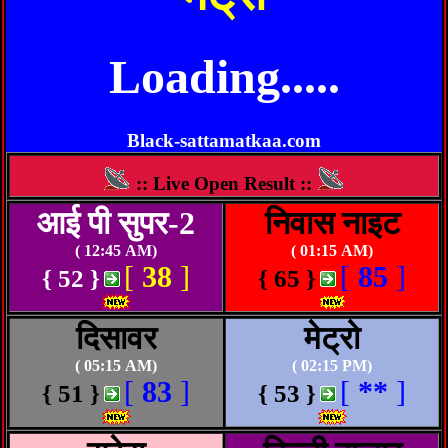
Loading.....
Black-sattamatkaa.com
:: Live Open Result ::
आई पी सुपर-2
निवास नाइट
( 12:45 AM)
( 01:15 AM)
[
38
]
[
85
]
{ 52 }
{ 65 }
दिसावर
मेट्रो
( 05:15 AM)
( 02:15 PM)
[
83
]
[
**
]
{ 51 }
{ 53 }