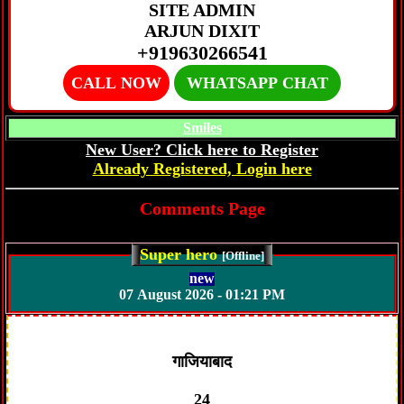
SITE ADMIN
ARJUN DIXIT
+919630266541
CALL NOW
WHATSAPP CHAT
Smiles
New User? Click here to Register
Already Registered, Login here
Comments Page
Super hero
[Offline]
new
07 August 2026 - 01:21 PM
गाजियाबाद
24