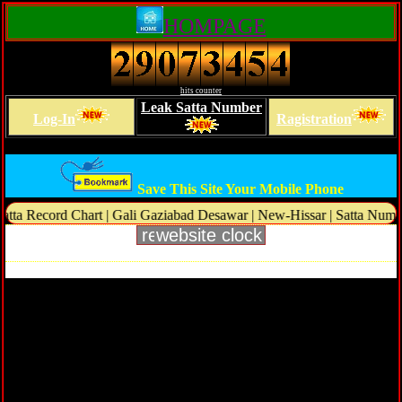
HOMPAGE
hits counter
Leak Satta Number
Log-In
Ragistration
d
Save This Site Your Mobile Phone
rd Chart | Gali Gaziabad Desawar | New-Hissar | Satta Number | Today 
website clock