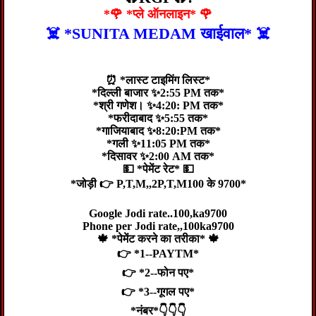
*🌹 *प्ले ऑनलाइन* 🌹
☠️ *SUNITA MEDAM खाईवाल* ☠️
⏰ *लास्ट टाइमिंग लिस्ट*
*दिल्ली बाजार ✨2:55 PM तक*
*श्री गणेश। ✨4:20: PM तक*
*फरीदाबाद ✨5:55 तक*
*गाजियाबाद ✨8:20:PM तक*
*गली ✨11:05 PM तक*
*दिसावर ✨2:00 AM तक*
💵 *पेमेंट रेट* 💵
*जोड़ी 👉 P,T,M,,2P,T,M100 के 9700*
Google Jodi rate..100,ka9700
Phone per Jodi rate,,100ka9700
🍁 *पेमेंट करने का तरीका* 🍁
👉 *1--PAYTM*
👉 *2--फोन पए*
👉 *3--गूगल पए*
*नंबर*👇👇👇