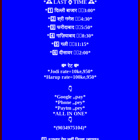
*🕰 LAST ⌚ TIME 🕰*
*1️⃣ दिल्ली बाजार 👉🏻3:00*
*2️⃣ श्री गणेश 👉🏻4:30*
*3️⃣ फरीदाबाद 👉🏻5:50*
*4️⃣ गाज़ियाबाद 👉🏻8:30*
*5️⃣ गली 👉🏻11:15*
*6️⃣ दीसावर 👉🏻2:00*
💸 रेट 💸
*Jodi rate=10ke,950*
*Harup rate=100ke,950*
👇
*Google ,,pay*
*Phone ,,pey*
*Paytm ,,pey*
*ALL IN ONE*
👇
*(9034975104)*
1️⃣ *उधार गेम नहीं लिखा जाएगा*