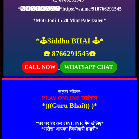
*🆆🅷🅰🆃🆂🅰🅰🅿*https://wa.me/918766291545
*Moti Jodi 15 20 Mint Pale Dalen*
*🕹Siddhu BHAI 🕹️*
☎️ 8766291545☎️
CALL NOW
WHATSAPP CHAT
सट्टा लीकर:
PLAY ONLINE खाईवाल
*(((Guru Bhai))) )*
*घर पर रह कर ONLINE गेम खेलिए*
*भरोसा आपका जिम्मेदारी हमारी*