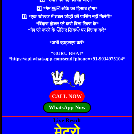
2️⃣ *गेम 🆗☑️ ओके का हिसाब होगा*
3️⃣ *एक फोल्डर में डबल जोड़ी की पासिंग नहीं मिलेगी*
*बिंदास होकर प्ले करो बिना रिक्स के*
*गेम प्ले करने के 👇लिए लिंक👇 पर क्लिक करे*
*अभी व्हाट्सएप करें*
*GURU BHAI*
*https://api.whatsapp.com/send?phone=+91-9034975104*
CALL NOW
WhatsApp Now
Live Result
मेट्रो